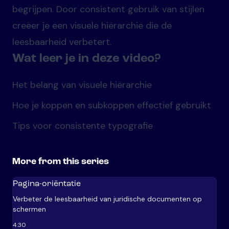
begrijpen. Door consistent gebruik van stijlen
creëer je een visuele hiërarchie die de
leesbaarheid verbetert.
Wat leer je in deze video?
Het belang van visuele hiërarchie
Hoe je koppen en subkoppen effectief gebruikt
Tips voor consistente typografie
More from this series
Pagina-oriëntatie
Verbeter de leesbaarheid van juridische documenten op
schermen
4:30