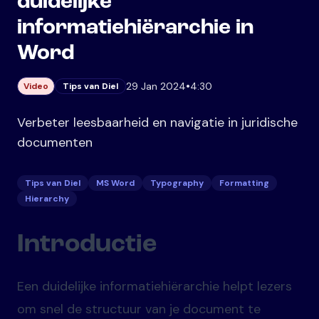
duidelijke
informatiehiërarchie in
Word
•
29 Jan 2024
4:30
Video
Tips van Diel
Verbeter leesbaarheid en navigatie in juridische
documenten
Tips van Diel
MS Word
Typography
Formatting
Hierarchy
Introductie
Een duidelijke informatiehiërarchie helpt lezers
om snel de structuur van je document te