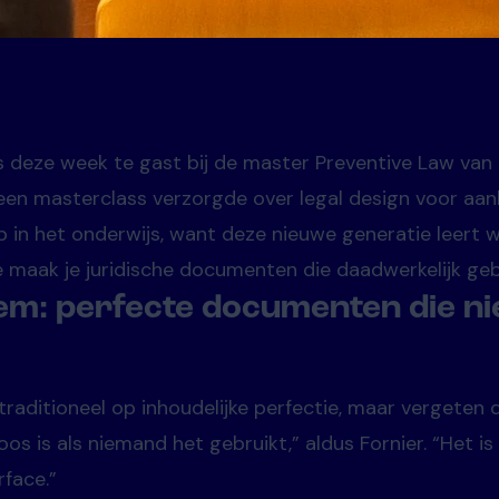
s deze week te gast bij de master Preventive Law va
j een masterclass verzorgde over legal design voor aa
ap in het onderwijs, want deze nieuwe generatie leert
e maak je juridische documenten die daadwerkelijk ge
em: perfecte documenten die n
traditioneel op inhoudelijke perfectie, maar vergeten d
 is als niemand het gebruikt,” aldus Fornier. “Het is 
rface.”