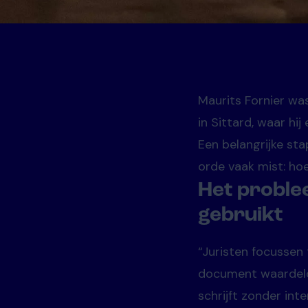
Maurits Fornier wa
in Sittard, waar hi
Een belangrijke st
orde vaak mist: ho
Het proble
gebruikt
“Juristen focussen 
document waardeloos
schrijft zonder inte