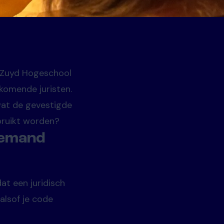
n Zuyd Hogeschool
nkomende juristen.
 wat de gevestigde
bruikt worden?
iemand
at een juridisch
alsof je code