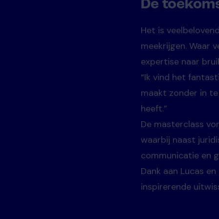
De toekoms
Het is veelbelovend
meekrijgen. Waar v
expertise naar bru
“Ik vind het fantas
maakt zonder in te 
heeft.”
De masterclass vor
waarbij naast juri
communicatie en ge
Dank aan Lucas en 
inspirerende uitwi