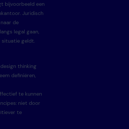
gt bijvoorbeeld een
antoor. Juridisch
 naar de
langs legal gaan,
situatie geldt.
 design thinking
eem definiëren,
ffectief te kunnen
incipes: niet door
ïtiever te