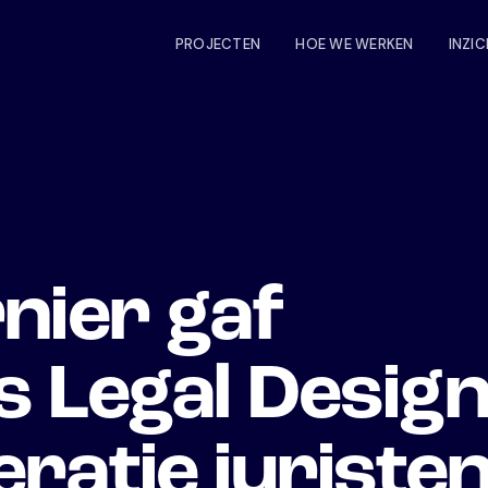
PROJECTEN
HOE WE WERKEN
INZI
nier gaf
 Legal Design
ratie juriste