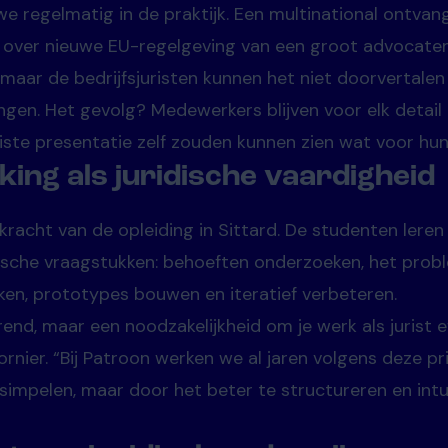
 we regelmatig in de praktijk. Een multinational ontvan
ver nieuwe EU-regelgeving van een groot advocatenk
maar de bedrijfsjuristen kunnen het niet doorvertalen
ngen. Het gevolg? Medewerkers blijven voor elk detail 
uiste presentatie zelf zouden kunnen zien wat voor hun 
king als juridische vaardigheid
e kracht van de opleiding in Sittard. De studenten leren
ische vraagstukken: behoeften onderzoeken, het probl
en, prototypes bouwen en iteratief verbeteren.
end, maar een noodzakelijkheid om je werk als jurist e
rnier. “Bij Patroon werken we al jaren volgens deze pr
simpelen, maar door het beter te structureren en intu