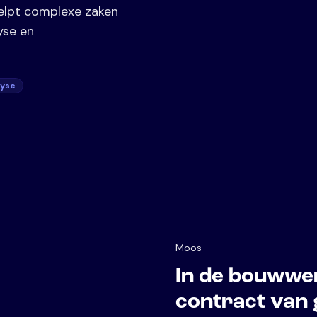
helpt complexe zaken
yse en
yse
Moos
In de bouwwe
contract van 