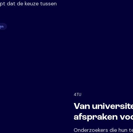
t dat de keuze tussen
gn
4TU
Van universit
afspraken voo
Onderzoekers die hun te