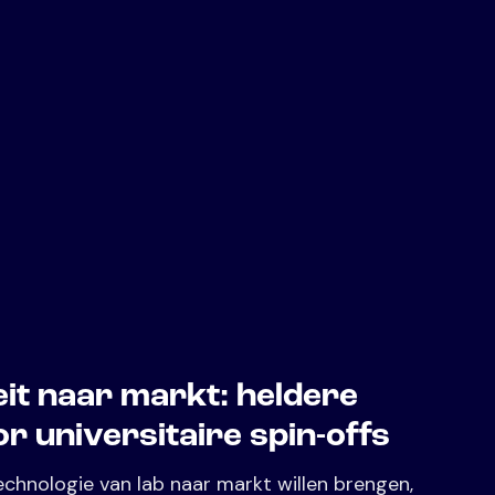
eit naar markt: heldere
r universitaire spin-offs
chnologie van lab naar markt willen brengen,