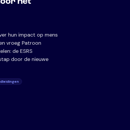
oor het
ver hun impact op mens
ken vroeg Patroon
elen: de ESRS
 stap door de nieuwe
ndleidingen