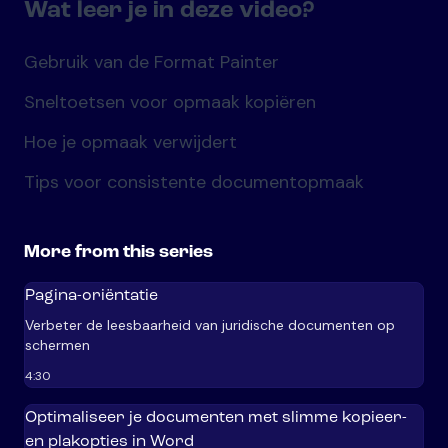
Wat leer je in deze video?
Gebruik van de Format Painter
Sneltoetsen voor opmaak kopiëren
Hoe je opmaak verwijdert
Tips voor consistente documentopmaak
More from this series
Pagina-oriëntatie
Verbeter de leesbaarheid van juridische documenten op
schermen
4:30
Optimaliseer je documenten met slimme kopieer-
en plakopties in Word