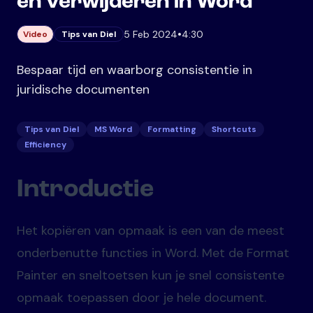
en verwijderen in Word
•
5 Feb 2024
4:30
Video
Tips van Diel
Bespaar tijd en waarborg consistentie in
juridische documenten
Tips van Diel
MS Word
Formatting
Shortcuts
Efficiency
Introductie
Het kopiëren van opmaak is een van de meest
onderbenutte functies in Word. Met de Format
Painter en sneltoetsen kun je snel consistente
opmaak toepassen door je hele document.