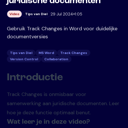
juridische documenten
•
29 Jul 2024
1:05
Video
Tips van Diel
Gebruik Track Changes in Word voor duidelijke
documentversies
Tips van Diel
MS Word
Track Changes
Version Control
Collaboration
Introductie
Track Changes is onmisbaar voor
samenwerking aan juridische documenten. Leer
hoe je deze functie optimaal benut.
Wat leer je in deze video?