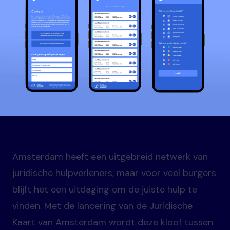
Amsterdam heeft een uitgebreid netwerk van
juridische hulpverleners, maar voor veel burgers
blijft het een uitdaging om de juiste hulp te
vinden. Met de lancering van de Juridische
Kaart van Amsterdam wordt deze kloof tussen