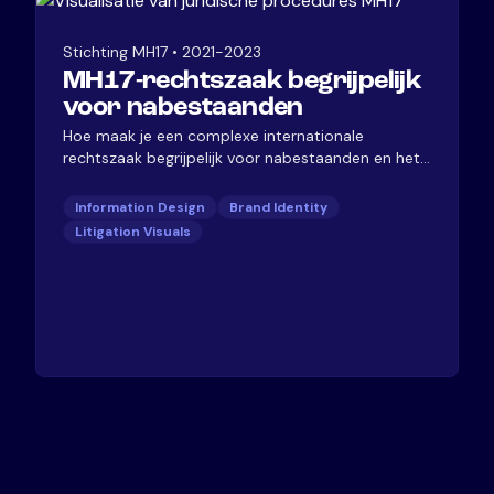
Stichting MH17
•
2021-2023
MH17-rechtszaak begrijpelijk
voor nabestaanden
Hoe maak je een complexe internationale
rechtszaak begrijpelijk voor nabestaanden en het
grote publiek? Voor de communicatie rond de
MH17-rechtszaak hebben we juridische
Information Design
Brand Identity
procedures vertaald naar heldere visuele uitleg.
Litigation Visuals