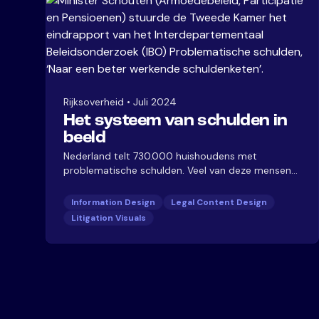
Rijksoverheid
•
Juli 2024
Het systeem van schulden in
beeld
Nederland telt 730.000 huishoudens met
problematische schulden. Veel van deze mensen
raken verstrikt in wat de Ombudsman een
"hindernisbaan zonder finish" noemt. Samen met
Information Design
Legal Content Design
een team van specialisten van de Rijksoverheid
Litigation Visuals
werkten we mee aan het Interdepartementaal
Beleidsonderzoek (IBO). We ontwikkelden een
beeldtaal die deze complexe realiteit in beeld
brengt: zowel het systeem als geheel als de
impact op individuele mensen.