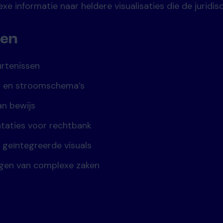
e informatie naar heldere visualisaties die de juridi
gen
urtenissen
n en stroomschema’s
an bewijs
ntaties voor rechtbank
geïntegreerde visuals
gen van complexe zaken