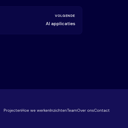
VOLGENDE
AI applicaties
Projecten
Hoe we werken
Inzichten
Team
Over ons
Contact