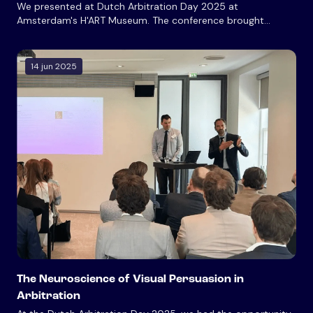
We presented at Dutch Arbitration Day 2025 at
Amsterdam's H'ART Museum. The conference brought
together over 220 arbitration professionals to explore Mind
over Matter(s): the Tribunal's Take—examining how the
human brain processes information and makes decisions in
14 jun 2025
arbitration contexts.
The Neuroscience of Visual Persuasion in
Arbitration