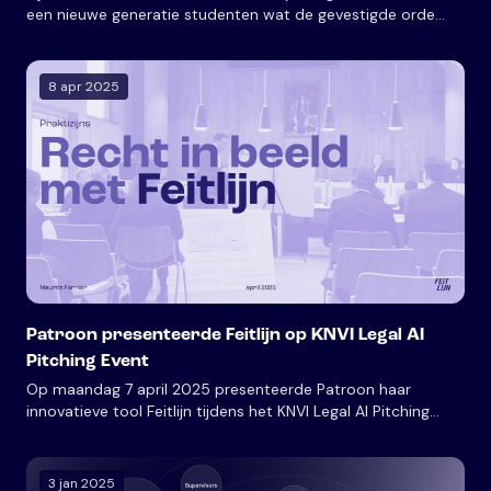
een nieuwe generatie studenten wat de gevestigde orde
vaak mist: hoe je juridische documenten ontwerpt die
daadwerkelijk gebruikt worden. Een praktijkgerichte blik op
de toekomst van juridische communicatie.
8 apr 2025
Patroon presenteerde Feitlijn op KNVI Legal AI
Pitching Event
Op maandag 7 april 2025 presenteerde Patroon haar
innovatieve tool Feitlijn tijdens het KNVI Legal AI Pitching
Event. Bezoekers ontdekten hoe Feitlijn jurisprudentie
visualiseert in een grafische analyse en relevante juridische
informatie toegankelijk maakt.
3 jan 2025