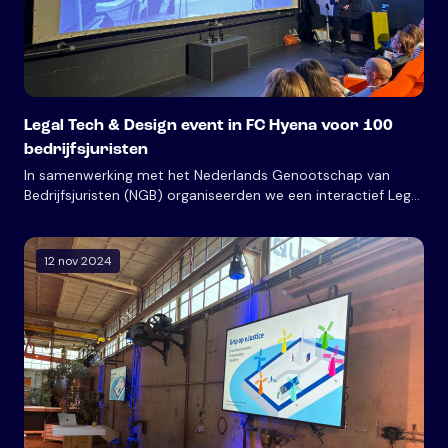
Legal Tech & Design event in FC Hyena voor 100
bedrijfsjuristen
In samenwerking met het Nederlands Genootschap van
Bedrijfsjuristen (NGB) organiseerden we een interactief Legal
Design Event in het bijzondere FC Hyena in Amsterdam-
Noord. Honderd bedrijfsjuristen kwamen samen om te leren
over en te werken met legal design
12 nov 2024