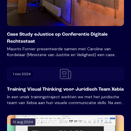
Case Study eJustice op Conferentie Digitale
Rechtsstaat
Maurits Fornier presenteerde samen met Caroline van
Kordelaar (Ministerie van Justitie en Veiligheid) een case
study over eJustice tijdens de Conferentie Digitale
Rechtsstaat. De conferentie richtte zich op het versterken
van onze gedigitaliseerde rechtsstaat, met focus op de
1 nov 2024
samenhang tussen wetgeving, beleid, AI en privacy.
Training Visual Thinking voor Juridisch Team Xebia
In een uniek trainingstraject werkten we met het juridische
team van Xebia aan hun visuele communicatie skills. Na een
gezamenlijke kickoff volgden individuele sessies waarin we
praktijkgerichte visualisaties ontwikkelden voor actuele
juridische vraagstukken.
12 aug 2024