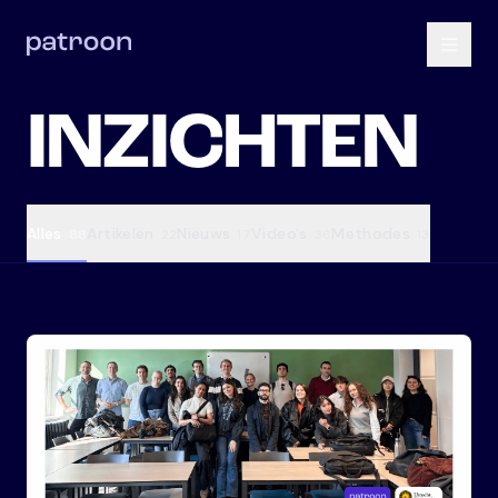
INZICHTEN
Alles
Artikelen
Nieuws
Video's
Methodes
88
22
17
36
13