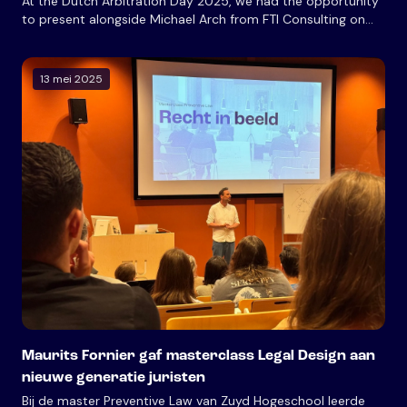
At the Dutch Arbitration Day 2025, we had the opportunity
to present alongside Michael Arch from FTI Consulting on
Effective Visual Arguments: Dos and Don'ts. Our session
explored how cognitive science principles can improve
arbitration advocacy—a practical challenge we all face.
13 mei 2025
Maurits Fornier gaf masterclass Legal Design aan
nieuwe generatie juristen
Bij de master Preventive Law van Zuyd Hogeschool leerde